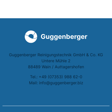
Guggenberger Reinigungstechnik GmbH & Co. KG
Untere Mühle 2
88489 Wain / Auttagershofen
Tel.: +49 (07353) 988 62-0
Mail: info@guggenberger.biz