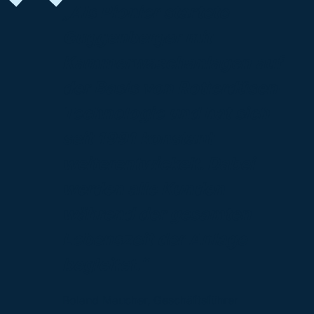
„Als Pionier startete
Guggenberger mit
Kammerwaschanlagen auf
der Basis von Rotierdüsen-
Technologie und hat sich
seit 1991 konstant
weiterentwickelt. Dabei
werden alle Kunden
während der gesamten
Lebenszeit der Anlage
begleitet.“
Roland Maucher, Geschäftsführer